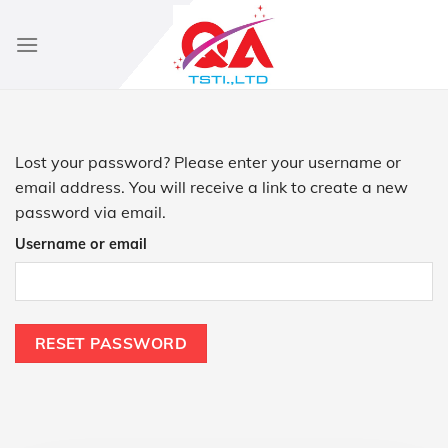
Skip
to
content
Lost your password? Please enter your username or
email address. You will receive a link to create a new
password via email.
Username or email
RESET PASSWORD