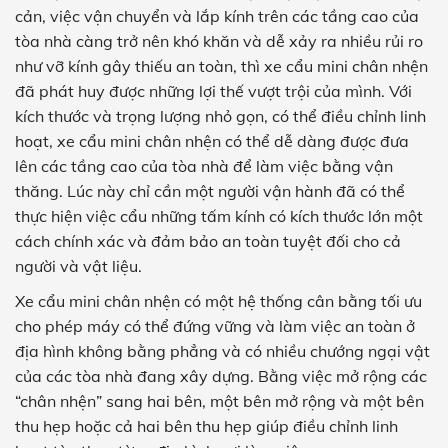
cản, việc vận chuyển và lắp kính trên các tầng cao của
tòa nhà càng trở nên khó khăn và dễ xảy ra nhiều rủi ro
như vỡ kính gây thiếu an toàn, thì xe cẩu mini chân nhện
đã phát huy được những lợi thế vượt trội của mình. Với
kích thước và trọng lượng nhỏ gọn, có thể điều chỉnh linh
hoạt, xe cẩu mini chân nhện có thể dễ dàng được đưa
lên các tầng cao của tòa nhà để làm việc bằng vận
thăng. Lúc này chỉ cần một người vận hành đã có thể
thực hiện việc cẩu những tấm kính có kích thước lớn một
cách chính xác và đảm bảo an toàn tuyệt đối cho cả
người và vật liệu.
Xe cẩu mini chân nhện có một hệ thống cân bằng tối ưu
cho phép máy có thể đứng vững và làm việc an toàn ở
địa hình không bằng phẳng và có nhiều chướng ngại vật
của các tòa nhà đang xây dựng. Bằng việc mở rộng các
“chân nhện” sang hai bên, một bên mở rộng và một bên
thu hẹp hoặc cả hai bên thu hẹp giúp điều chỉnh linh