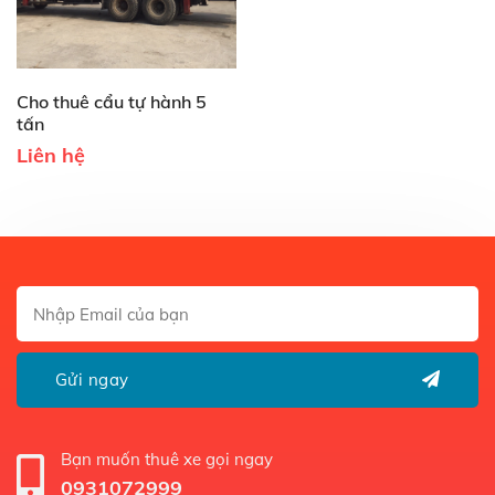
Cho thuê cẩu tự hành 5
tấn
Liên hệ
Bạn muốn thuê xe gọi ngay
0931072999