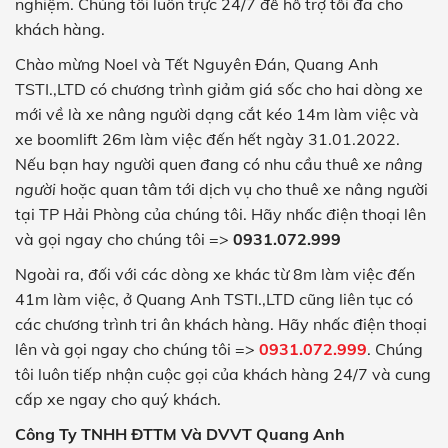
nghiệm. Chúng tôi luôn trực 24/7 để hỗ trợ tối đa cho
khách hàng.
Chào mừng Noel và Tết Nguyên Đán, Quang Anh
TSTI.,LTD có chương trình giảm giá sốc cho hai dòng xe
mới về là xe nâng người dạng cắt kéo 14m làm việc và
xe boomlift 26m làm việc đến hết ngày 31.01.2022.
Nếu bạn hay người quen đang có nhu cầu thuê
xe nâng
người
hoặc quan tâm tới dịch vụ cho thuê xe nâng người
tại TP Hải Phòng của chúng tôi. Hãy nhấc điện thoại lên
và gọi ngay cho chúng tôi =>
0931.072.999
Ngoài ra, đối với các dòng xe khác từ 8m làm việc đến
41m làm việc, ở Quang Anh TSTI.,LTD cũng liên tục có
các chương trình tri ân khách hàng. Hãy nhấc điện thoại
lên và gọi ngay cho chúng tôi =>
0931.072.999
. Chúng
tôi luôn tiếp nhận cuộc gọi của khách hàng 24/7 và cung
cấp xe ngay cho quý khách.
Công Ty TNHH ĐTTM Và DVVT Quang Anh