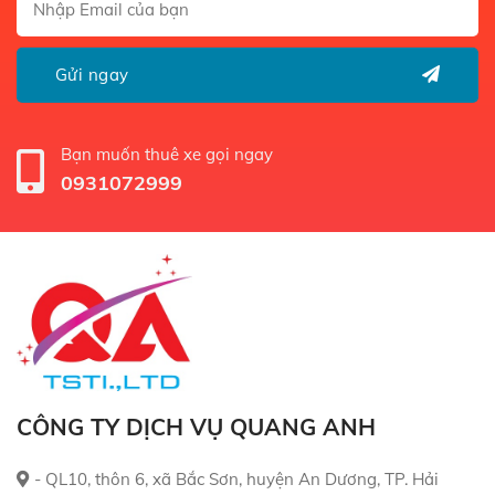
Bạn muốn thuê xe gọi ngay
0931072999
CÔNG TY DỊCH VỤ QUANG ANH
- QL10, thôn 6, xã Bắc Sơn, huyện An Dương, TP. Hải