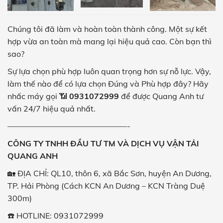
Chúng tôi đã làm và hoàn toàn thành công. Một sự kết
hợp vừa an toàn mà mang lại hiệu quả cao. Còn bạn thì
sao?
Sự lựa chọn phù hợp luôn quan trọng hơn sự nỗ lực. Vậy,
làm thế nào để có lựa chọn Đúng và Phù hợp đây? Hãy
nhấc máy gọi 📶
0931072999
để được Quang Anh tư
vấn 24/7 hiệu quả nhất.
———————————————-
CÔNG TY TNHH ĐẦU TƯ TM VÀ DỊCH VỤ VẬN TẢI
QUANG ANH
🏡 ĐỊA CHỈ: QL10, thôn 6, xã Bắc Sơn, huyện An Dương,
TP. Hải Phòng (Cách KCN An Dương – KCN Tràng Duệ
300m)
☎️ HOTLINE: 0931072999